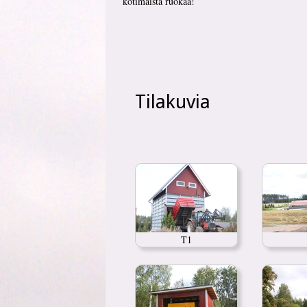
kotimaista ruokaa!
Tilakuvia
T1