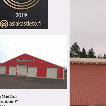
a-Matti Onali
entalontie 87