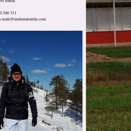
50 Joutsa
0 540 311
a-matti@uudentalontila.com