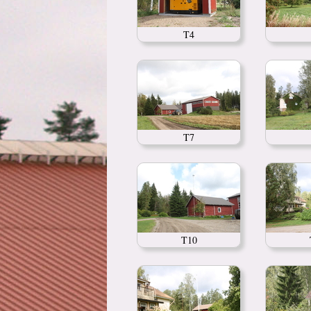
T4
T7
T10