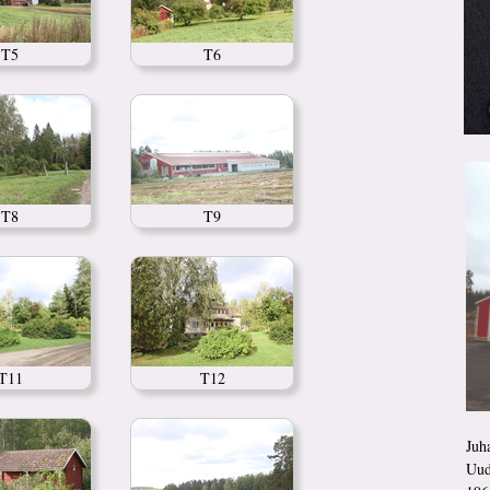
T5
T6
T8
T9
T11
T12
Juh
Uud