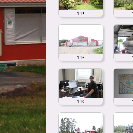
T13
T16
T19