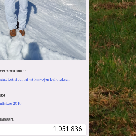
eisimmät artikkelit
nhat kotisivut saivat kasvojen kohotuksen
stot
aliskuu 2019
ijämäärä
1,051,836