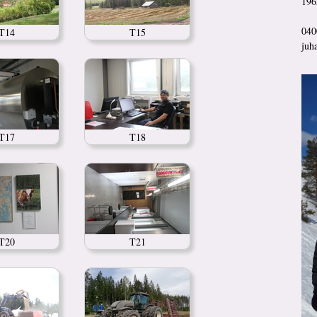
196
040
T14
T15
juh
T17
T18
T20
T21