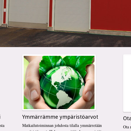
i
Ymmärrämme ympäristöarvot
Ota
sta
Matkailutoiminnan johdosta tilalla ymmärretään
Ota 