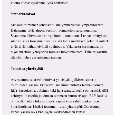
vuotta talossa työskennellyitä henkilöitä.
Ympäristöarvot
Matkailutoiminnan johdosta tilalla ymmärretään ympäristöarvot.
Haluamme pitää alueen vesistöt juomakelpoisessa kunnossa.
Saatamme lähivuosina siirtyä luomutuotantoon. Lannan levityksen
suhteen se ei toisi muutosta. Kaikki lanta mullataan, joten ravinteet
eivät eivät haihdu eivätkä huuhtoudu. Vakavassa harkinnassa on
myös maatilan yhteydessä toimiva biovoimalaitos. Tällä ratkaisulla
tila olisi lähes energiaomavarainen.
Toimivaa yhteistyötä
Arvostamme suuresti toimivaa yhteistyötä julkisen sektorin
toimijoiden kanssa. Erityisesti annamme kiitosta Keski-Suomen
ELY-keskukselle. Julkinen tuki haja-asutusalueella on tärkeää, sillä
kehittyvillä tiloilla joudutaan ottamaan suuria riskejä. ELY-keskus
on meille tärkeä tuki niin sparraajana kuin rahallisenkin tuen
koordinoijana. Lisäksi teemme tiivistä yhteistyötä Osuuskunta
Faban kanssa sekä Pro-Agria Keski-Suomen kanssa.