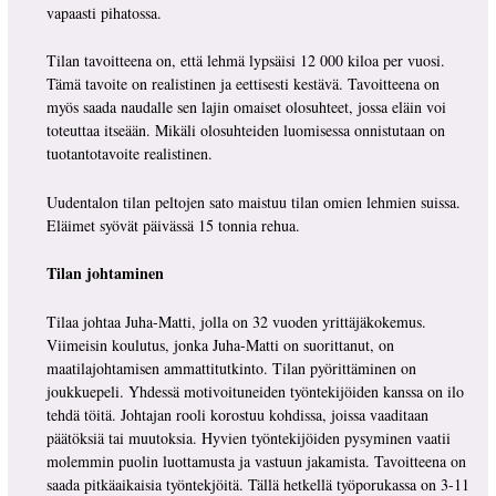
vapaasti pihatossa.
Tilan tavoitteena on, että lehmä lypsäisi 12 000 kiloa per vuosi.
Tämä tavoite on realistinen ja eettisesti kestävä. Tavoitteena on
myös saada naudalle sen lajin omaiset olosuhteet, jossa eläin voi
toteuttaa itseään. Mikäli olosuhteiden luomisessa onnistutaan on
tuotantotavoite realistinen.
Uudentalon tilan peltojen sato maistuu tilan omien lehmien suissa.
Eläimet syövät päivässä 15 tonnia rehua.
Tilan johtaminen
Tilaa johtaa Juha-Matti, jolla on 32 vuoden yrittäjäkokemus.
Viimeisin koulutus, jonka Juha-Matti on suorittanut, on
maatilajohtamisen ammattitutkinto. Tilan pyörittäminen on
joukkuepeli. Yhdessä motivoituneiden työntekijöiden kanssa on ilo
tehdä töitä. Johtajan rooli korostuu kohdissa, joissa vaaditaan
päätöksiä tai muutoksia. Hyvien työntekijöiden pysyminen vaatii
molemmin puolin luottamusta ja vastuun jakamista. Tavoitteena on
saada pitkäaikaisia työntekjöitä. Tällä hetkellä työporukassa on 3-11