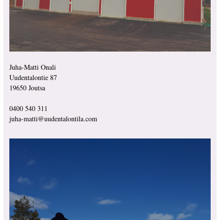
Juha-Matti Onali
Uudentalontie 87
19650 Joutsa
0400 540 311
juha-matti@uudentalontila.com