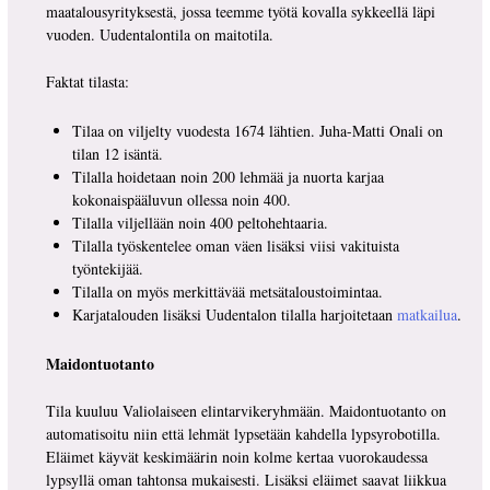
maatalousyrityksestä, jossa teemme työtä kovalla sykkeellä läpi
vuoden. Uudentalontila on maitotila.
Faktat tilasta:
Tilaa on viljelty vuodesta 1674 lähtien. Juha-Matti Onali on
tilan 12 isäntä.
Tilalla hoidetaan noin 200 lehmää ja nuorta karjaa
kokonaispääluvun ollessa noin 400.
Tilalla viljellään noin 400 peltohehtaaria.
Tilalla työskentelee oman väen lisäksi viisi vakituista
työntekijää.
Tilalla on myös merkittävää metsätaloustoimintaa.
Karjatalouden lisäksi Uudentalon tilalla harjoitetaan
matkailua
.
Maidontuotanto
Tila kuuluu Valiolaiseen elintarvikeryhmään. Maidontuotanto on
automatisoitu niin että lehmät lypsetään kahdella lypsyrobotilla.
Eläimet käyvät keskimäärin noin kolme kertaa vuorokaudessa
lypsyllä oman tahtonsa mukaisesti. Lisäksi eläimet saavat liikkua